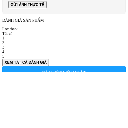
GỬI ẢNH THỰC TẾ
ĐÁNH GIÁ SẢN PHẨM
Lọc theo:
Tất cả
1
2
3
4
5
XEM TẤT CẢ ĐÁNH GIÁ
BÀI VIẾT MỚI NHẤT