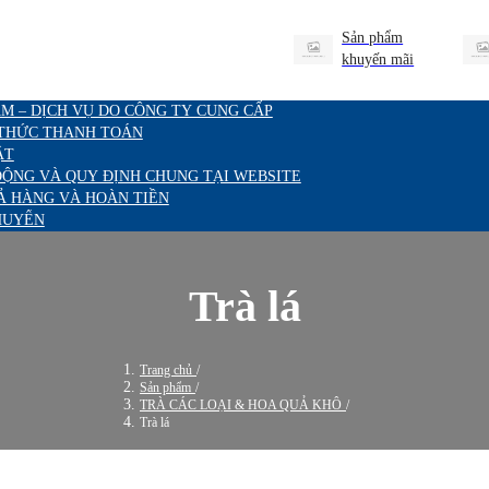
Sản phẩm
khuyến mãi
M – DỊCH VỤ DO CÔNG TY CUNG CẤP
 THỨC THANH TOÁN
ẬT
ĐỘNG VÀ QUY ĐỊNH CHUNG TẠI WEBSITE
Ả HÀNG VÀ HOÀN TIỀN
HUYỂN
Trà lá
Trang chủ
/
Sản phẩm
/
TRÀ CÁC LOẠI & HOA QUẢ KHÔ
/
Trà lá