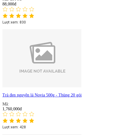
88,000đ
Lượt xem: 830
Trà đen nguyên lá Novia 500g - Thùng 20 gói
Mã:
1,760,000đ
Lượt xem: 428