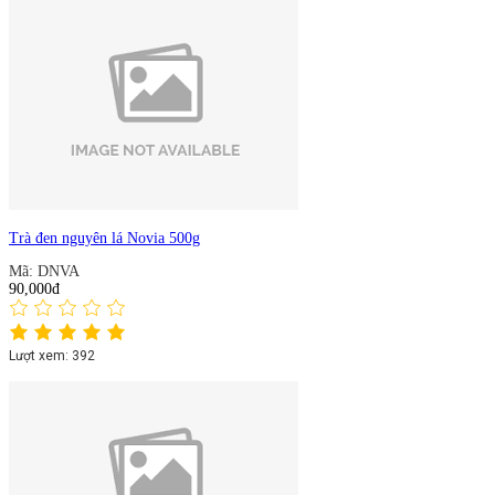
Trà đen nguyên lá Novia 500g
Mã: DNVA
90,000đ
Lượt xem: 392