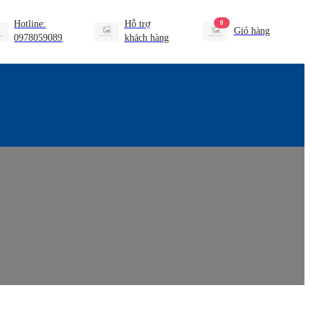
Hotline:
Hỗ trợ
0
Giỏ hàng
0978059089
khách hàng