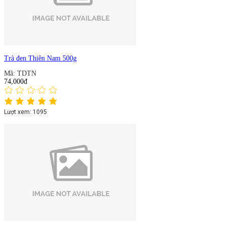
Trà đen Thiên Nam 500g
Mã: TDTN
74,000đ
Lượt xem: 1095