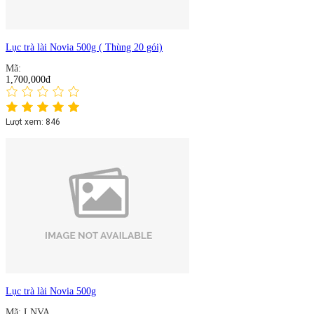
Lục trà lài Novia 500g ( Thùng 20 gói)
Mã:
1,700,000đ
Lượt xem: 846
Lục trà lài Novia 500g
Mã: LNVA