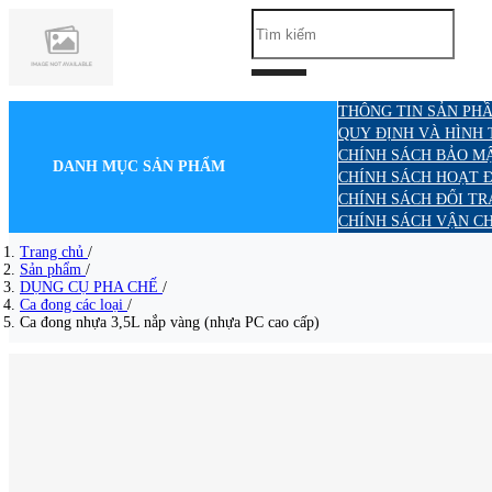
THÔNG TIN SẢN PHẦ
QUY ĐỊNH VÀ HÌNH
CHÍNH SÁCH BẢO M
DANH MỤC SẢN PHẨM
CHÍNH SÁCH HOẠT 
CHÍNH SÁCH ĐỔI TR
CHÍNH SÁCH VẬN C
Trang chủ
/
Sản phẩm
/
DỤNG CỤ PHA CHẾ
/
Ca đong các loại
/
Ca đong nhựa 3,5L nắp vàng (nhựa PC cao cấp)