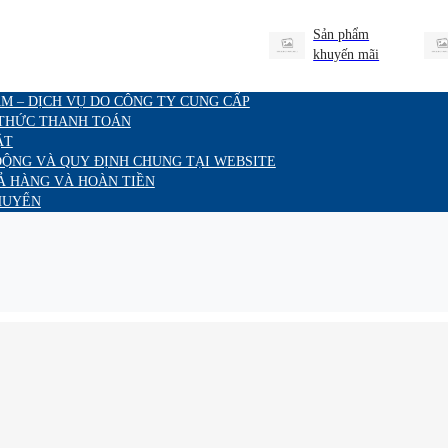
Sản phẩm
khuyến mãi
M – DỊCH VỤ DO CÔNG TY CUNG CẤP
 THỨC THANH TOÁN
ẬT
ĐỘNG VÀ QUY ĐỊNH CHUNG TẠI WEBSITE
Ả HÀNG VÀ HOÀN TIỀN
HUYỂN