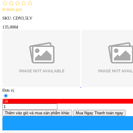
(0 đánh giá)
SKU:
CDN3,5LV
135,000đ
Đơn vị:
Cái
Thêm vào giỏ
và mua sản phẩm khác
Mua Ngay
Thanh toán ngay