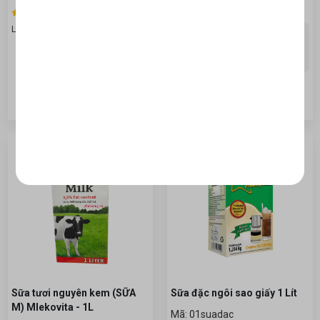
92,000đ
Lượt xem: 2179
sữa chua yaourt long thành
1.76 lít, sữa long thành đại
lý quận t&aci...
Lượt xem: 7771
Sữa tươi nguyên kem (SỮA
Sữa đặc ngôi sao giấy 1 Lít
M) Mlekovita - 1L
Mã: 01suadac