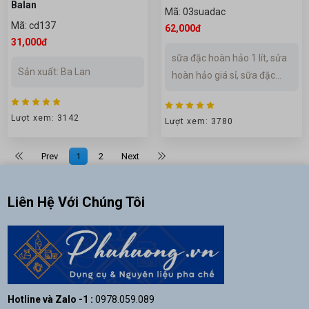
Balan
Mã: 03suadac
Mã: cd137
62,000đ
31,000đ
sữa đặc hoàn hảo 1 lít, sửa
Sản xuất: Ba Lan
hoàn hảo giá sỉ, sữa đặc
hoàn hảo...
Lượt xem: 3142
Lượt xem: 3780
Prev
1
2
Next
Liên Hệ Với Chúng Tôi
Hotline và Zalo -1 :
0978.059.089