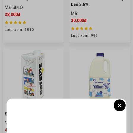
béo 3.8%
Mã: SDLO
Mã:
38,000đ
30,000đ
Lượt xem: 1010
Lượt xem: 996
×
Sữa yến mạch OATSIDE 1 lit
Sữa chua yaourt đường 1,76
lít
Mã: SYML
Mã: 865
42,000đ