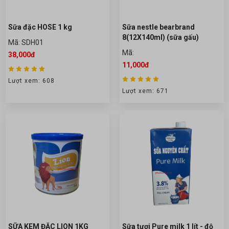
Sữa đặc HOSE 1 kg
Sữa nestle bearbrand
8(12X140ml) (sữa gấu)
Mã: SDH01
Mã:
38,000đ
11,000đ
Lượt xem: 608
Lượt xem: 671
SỮA KEM ĐẶC LION 1KG
Sữa tươi Pure milk 1 lít - độ