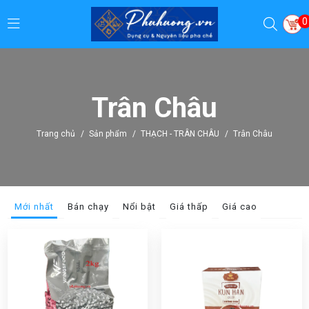
0
Trân Châu
Trang chủ
/
Sản phẩm
/
THẠCH - TRÂN CHÂU
/
Trân Châu
Mới nhất
Bán chạy
Nổi bật
Giá thấp
Giá cao