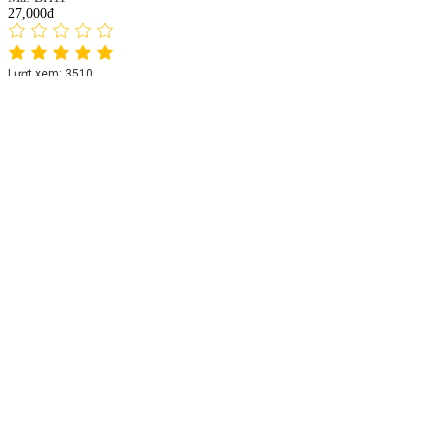
27,000đ
Lượt xem: 3510
Đường vàng Cô Ba 1kg
Mã: BH12
33,000đ
Lượt xem: 2462