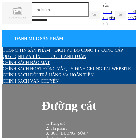
Sản
phẩm
Hotli
khuyến
0978
mãi
DANH MỤC SẢN PHẨM
THÔNG TIN SẢN PHẦM – DỊCH VỤ DO CÔNG TY CUNG CẤP
QUY ĐỊNH VÀ HÌNH THỨC THANH TOÁN
CHÍNH SÁCH BẢO MẬT
CHÍNH SÁCH HOẠT ĐỘNG VÀ QUY ĐỊNH CHUNG TẠI WEBSITE
CHÍNH SÁCH ĐỔI TRẢ HÀNG VÀ HOÀN TIỀN
CHÍNH SÁCH VẬN CHUYỂN
Đường cát
Trang chủ
/
Sản phẩm
/
BỘT - ĐƯỜNG - SỮA
/