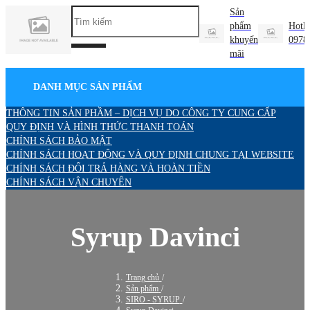
Sản
phẩm
Hotli
khuyến
0978
mãi
DANH MỤC SẢN PHẨM
THÔNG TIN SẢN PHẦM – DỊCH VỤ DO CÔNG TY CUNG CẤP
QUY ĐỊNH VÀ HÌNH THỨC THANH TOÁN
CHÍNH SÁCH BẢO MẬT
CHÍNH SÁCH HOẠT ĐỘNG VÀ QUY ĐỊNH CHUNG TẠI WEBSITE
CHÍNH SÁCH ĐỔI TRẢ HÀNG VÀ HOÀN TIỀN
CHÍNH SÁCH VẬN CHUYỂN
Syrup Davinci
Trang chủ
/
Sản phẩm
/
SIRO - SYRUP
/