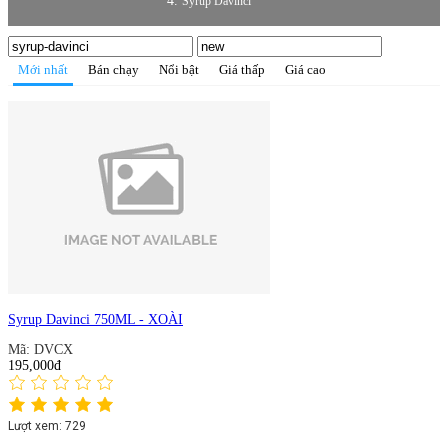
Syrup Davinci
Mới nhất
Bán chạy
Nổi bật
Giá thấp
Giá cao
Syrup Davinci 750ML - XOÀI
Mã: DVCX
195,000đ
Lượt xem: 729