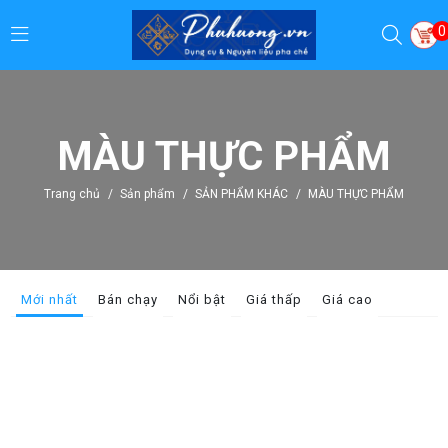
0
MÀU THỰC PHẨM
Trang chủ
/
Sản phẩm
/
SẢN PHẨM KHÁC
/
MÀU THỰC PHẨM
Mới nhất
Bán chạy
Nổi bật
Giá thấp
Giá cao