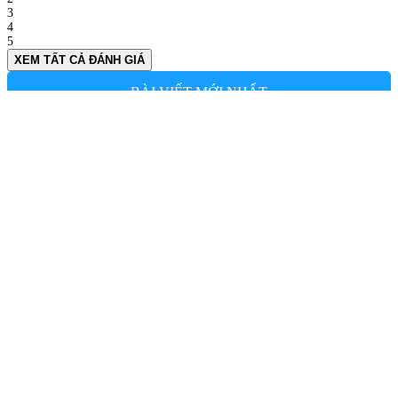
3
4
5
XEM TẤT CẢ ĐÁNH GIÁ
BÀI VIẾT MỚI NHẤT
TRÀ SỮA KEM DỪA NƯỚNG
Fri 01, 2022