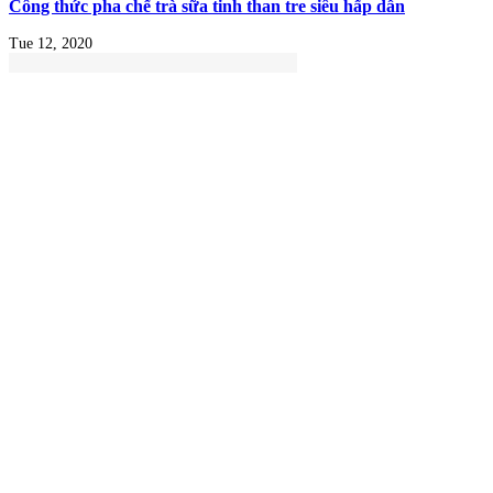
Công thức pha chế trà sữa tinh than tre siêu hấp dẫn
Tue 12, 2020
Thạch trái cây phô mai- món ăn ưu chuộng của giới trẻ và cách
chế biến cực đơn giản
Wed 09, 2020