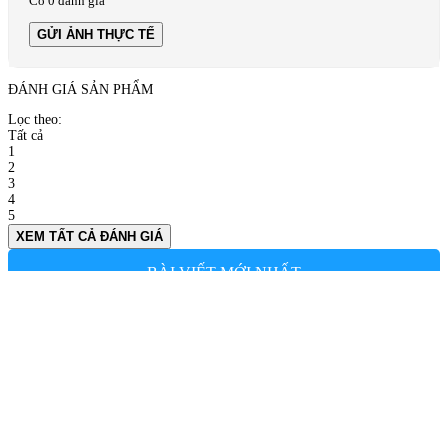
Có 0 đánh giá
GỬI ẢNH THỰC TẾ
ĐÁNH GIÁ SẢN PHẨM
Lọc theo:
Tất cả
1
2
3
4
5
XEM TẤT CẢ ĐÁNH GIÁ
BÀI VIẾT MỚI NHẤT