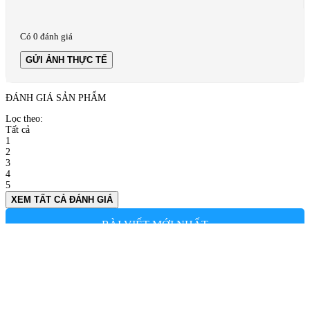
Có 0 đánh giá
GỬI ẢNH THỰC TẾ
ĐÁNH GIÁ SẢN PHẨM
Lọc theo:
Tất cả
1
2
3
4
5
XEM TẤT CẢ ĐÁNH GIÁ
BÀI VIẾT MỚI NHẤT