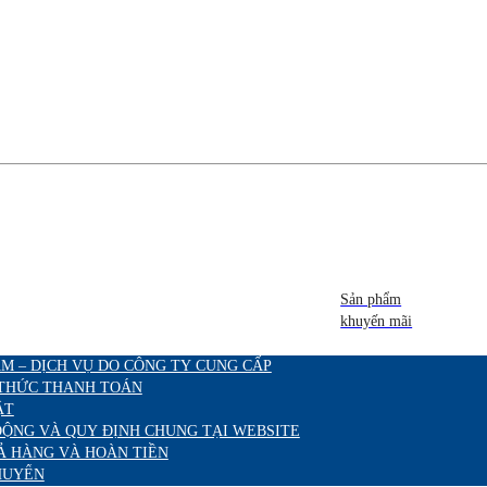
Sản phẩm
khuyến mãi
M – DỊCH VỤ DO CÔNG TY CUNG CẤP
 THỨC THANH TOÁN
ẬT
ĐỘNG VÀ QUY ĐỊNH CHUNG TẠI WEBSITE
Ả HÀNG VÀ HOÀN TIỀN
HUYỂN