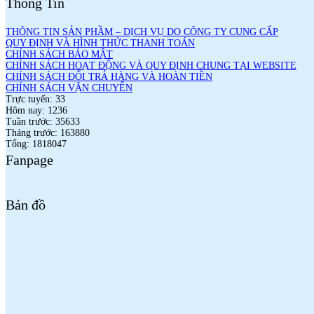
Thông Tin
THÔNG TIN SẢN PHẦM – DỊCH VỤ DO CÔNG TY CUNG CẤP
QUY ĐỊNH VÀ HÌNH THỨC THANH TOÁN
CHÍNH SÁCH BẢO MẬT
CHÍNH SÁCH HOẠT ĐỘNG VÀ QUY ĐỊNH CHUNG TẠI WEBSITE
CHÍNH SÁCH ĐỔI TRẢ HÀNG VÀ HOÀN TIỀN
CHÍNH SÁCH VẬN CHUYỂN
Trực tuyến: 33
Hôm nay: 1236
Tuần trước: 35633
Tháng trước: 163880
Tổng: 1818047
Fanpage
Bản đồ