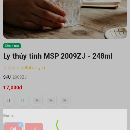
Còn hàng
Ly thủy tinh MSP 2009ZJ - 248ml
(0 đánh giá)
SKU:
2009ZJ
17,000đ
Đơn vị:
Cái
Lố