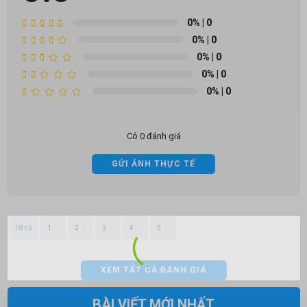
0%
| 0
0%
| 0
0%
| 0
0%
| 0
0%
| 0
Có 0 đánh giá
GỬI ẢNH THỰC TẾ
Tất cả
1
2
3
4
5
XEM TẤT CẢ ĐÁNH GIÁ
BÀI VIẾT MỚI NHẤT