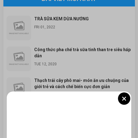
TRÀ SỮA KEM DỪA NƯỚNG
FRI 01, 2022
Công thức pha chế trà sữa tinh than tre siêu hấp
dẫn
TUE 12, 2020
Thạch trái cây phô mai- món ăn ưu chuộng của
giới trẻ và cách chế biến cực đơn giản
WED 09, 2020
×
Cách pha chế trà sữa Đào- phô mai ngon bổ rẻ
tại nhà
WED 09, 2020