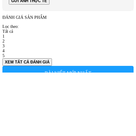
GỬI ẢNH THỰC TẾ
ĐÁNH GIÁ SẢN PHẨM
Lọc theo:
Tất cả
1
2
3
4
5
XEM TẤT CẢ ĐÁNH GIÁ
BÀI VIẾT MỚI NHẤT