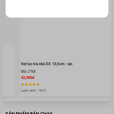
Vợt lọc trà nhỏ D3: 13,5cm - xịn
Mã: LTNX
42,000đ
Lượt xem: 1027
SẢN PHẨM BÁN CHẠY