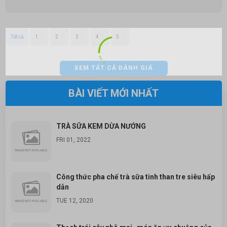
Tất cả
1
2
3
4
5
XEM TẤT CẢ ĐÁNH GIÁ
BÀI VIẾT MỚI NHẤT
TRÀ SỮA KEM DỪA NƯỚNG
FRI 01, 2022
Công thức pha chế trà sữa tinh than tre siêu hấp
dẫn
TUE 12, 2020