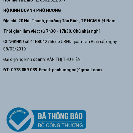
Hotline và Zalo -2:
0902.622.577
HỘ KINH DOANH PHÚ HƯƠNG
Địa chỉ: 20 Núi Thành, phường Tân Bình, TP.HCM Việt Nam
Thời gian làm việc: từ 7h30 - 17h30. Chủ nhật nghỉ
GCNĐKHKD số 41N8042756 do UBND quận Tân Bình cấp ngày
08/03/2019
Đại diện hộ kinh doanh: VĂN THỊ THU HIỀN
ĐT: 0978.059.089 Email:
phuhuongco@gmail.com