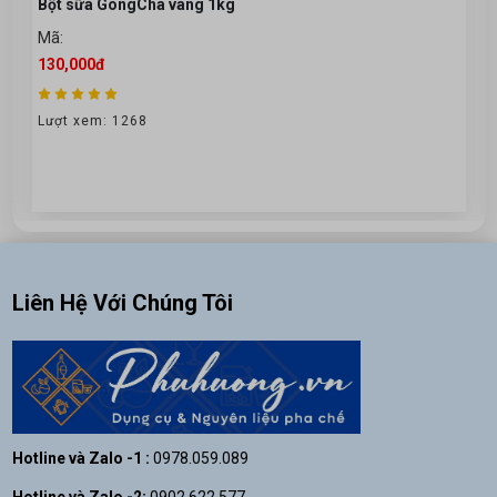
Thạch nổ khoai môn
Mã: SP005120
90,000đ
Lượt xem: 94
Liên Hệ Với Chúng Tôi
Hotline và Zalo -1 :
0978.059.089