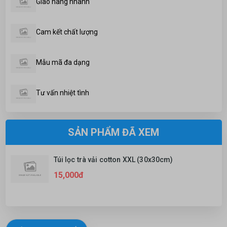
Giao hàng nhanh
Cam kết chất lượng
Mẫu mã đa dạng
Tư vấn nhiệt tình
SẢN PHẨM ĐÃ XEM
Túi lọc trà vải cotton XXL (30x30cm)
15,000đ