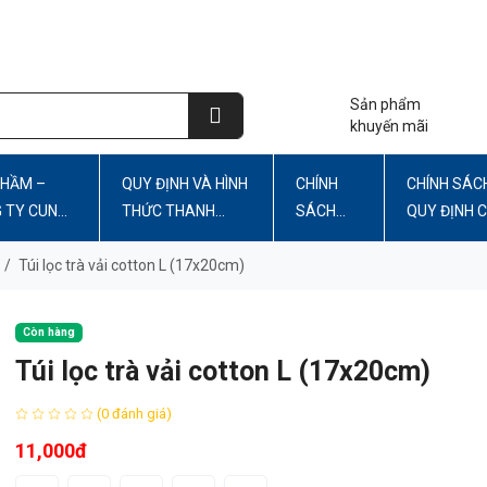
Sản phẩm
khuyến mãi
PHẦM –
QUY ĐỊNH VÀ HÌNH
CHÍNH
CHÍNH SÁC
G TY CUNG
THỨC THANH
SÁCH
QUY ĐỊNH 
TOÁN
BẢO MẬT
WEBSITE
/
Túi lọc trà vải cotton L (17x20cm)
Còn hàng
Túi lọc trà vải cotton L (17x20cm)
(0 đánh giá)
11,000đ