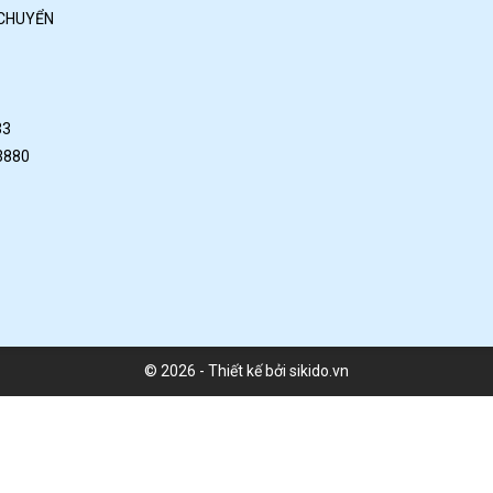
 CHUYỂN
33
3880
© 2026 - Thiết kế bởi sikido.vn