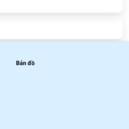
WED 09, 2020
Công thức pha chế Soda ổi
cực ngon
WED 09, 2020
Bản đồ