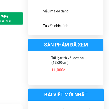
Mẫu mã đa dạng
 Ngay
toán ngay
Tư vấn nhiệt tình
SẢN PHẨM ĐÃ XEM
Túi lọc trà vải cotton L
(17x20cm)
11,000đ
BÀI VIẾT MỚI NHẤT