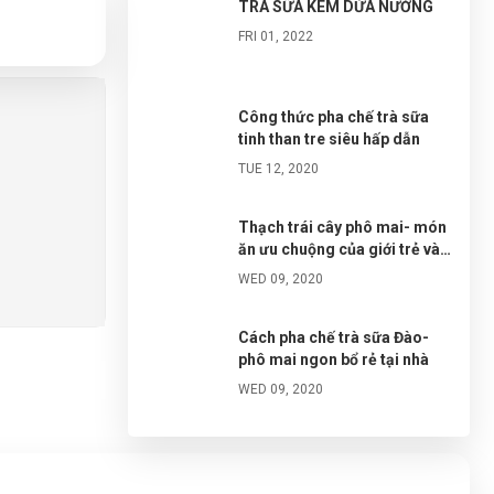
TRÀ SỮA KEM DỪA NƯỚNG
FRI 01, 2022
Công thức pha chế trà sữa
tinh than tre siêu hấp dẫn
TUE 12, 2020
Thạch trái cây phô mai- món
ăn ưu chuộng của giới trẻ và
cách chế biến cực đơn giản
WED 09, 2020
Cách pha chế trà sữa Đào-
phô mai ngon bổ rẻ tại nhà
WED 09, 2020
Đá tuyết ngũ sắc- cách làm và
chuẩn bị nguyên liệu đơn giản
tại nhà