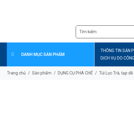
THÔNG TIN SẢN 
DANH MỤC SẢN PHẨM
DỊCH VỤ DO CÔN
CẤP
Trang chủ
/
Sản phẩm
/
DỤNG CỤ PHA CHẾ
/
Túi Lọc Trà, tạp dề