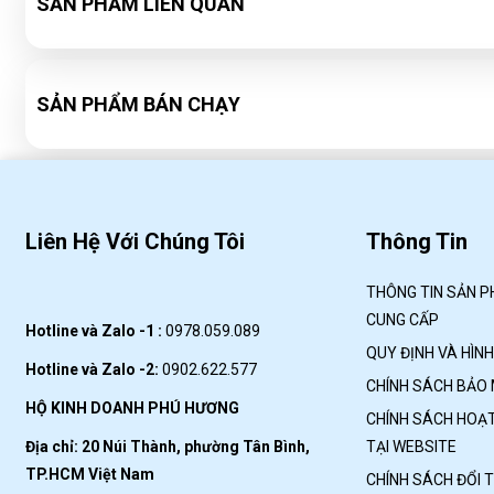
SẢN PHẨM LIÊN QUAN
SẢN PHẨM BÁN CHẠY
Liên Hệ Với Chúng Tôi
Thông Tin
THÔNG TIN SẢN P
CUNG CẤP
Hotline và Zalo -1 :
0978.059.089
QUY ĐỊNH VÀ HÌN
Hotline và Zalo -2:
0902.622.577
CHÍNH SÁCH BẢO
HỘ KINH DOANH PHÚ HƯƠNG
CHÍNH SÁCH HOẠT
Địa chỉ: 20 Núi Thành, phường Tân Bình,
TẠI WEBSITE
TP.HCM Việt Nam
CHÍNH SÁCH ĐỔI 