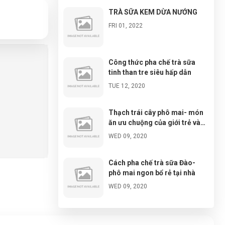
TRÀ SỮA KEM DỪA NƯỚNG
FRI 01, 2022
Công thức pha chế trà sữa
tinh than tre siêu hấp dẫn
TUE 12, 2020
Thạch trái cây phô mai- món
ăn ưu chuộng của giới trẻ và
cách chế biến cực đơn giản
WED 09, 2020
Cách pha chế trà sữa Đào-
phô mai ngon bổ rẻ tại nhà
WED 09, 2020
Đá tuyết ngũ sắc- cách làm và
chuẩn bị nguyên liệu đơn giản