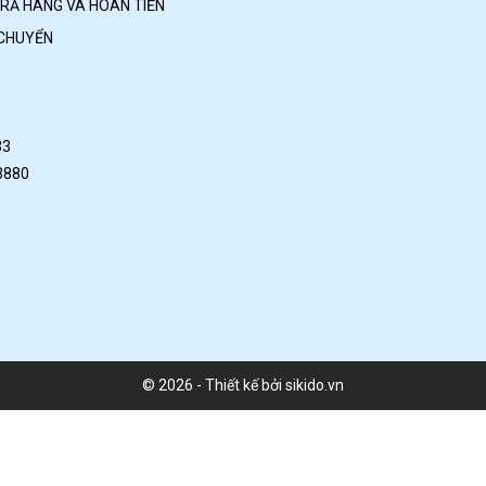
TRẢ HÀNG VÀ HOÀN TIỀN
 CHUYỂN
33
3880
© 2026 - Thiết kế bởi sikido.vn