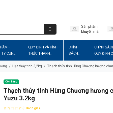
Sản phẩm
khuyến mãi
PHẦM –
QUY ĐỊNH VÀ HÌNH
CHÍNH
CHÍNH SÁC
G TY CUNG
THỨC THANH
SÁCH
QUY ĐỊNH 
TOÁN
BẢO MẬT
WEBSITE
ương
/
Hạt thủy tinh 3,2kg
/
Thạch thủy tinh Hùng Chương hương cha
Còn hàng
Thạch thủy tinh Hùng Chương hương 
Yuzu 3.2kg
(0 đánh giá)