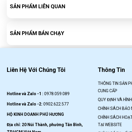
SẢN PHẨM LIÊN QUAN
SẢN PHẨM BÁN CHẠY
Liên Hệ Với Chúng Tôi
Thông Tin
THÔNG TIN SẢN P
CUNG CẤP
Hotline và Zalo -1 :
0978.059.089
QUY ĐỊNH VÀ HÌN
Hotline và Zalo -2:
0902.622.577
CHÍNH SÁCH BẢO
HỘ KINH DOANH PHÚ HƯƠNG
CHÍNH SÁCH HOẠT
Địa chỉ: 20 Núi Thành, phường Tân Bình,
TẠI WEBSITE