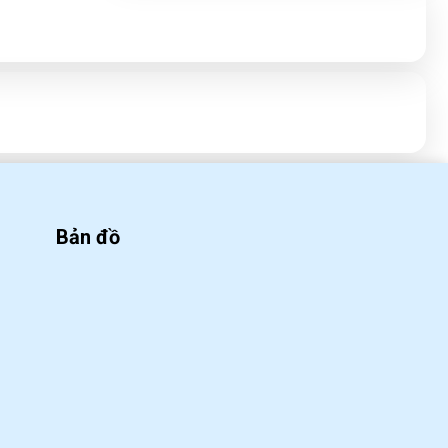
tại nhà
WED 09, 2020
Công thức pha chế Soda ổi
cực ngon
WED 09, 2020
Bản đồ