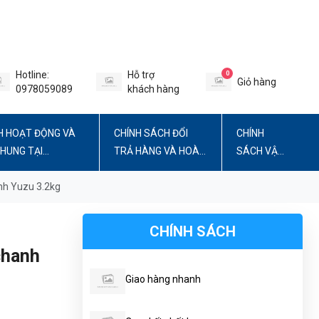
Hotline:
Hỗ trợ
0
Giỏ hàng
0978059089
khách hàng
H HOẠT ĐỘNG VÀ
CHÍNH SÁCH ĐỔI
CHÍNH
CHUNG TẠI
TRẢ HÀNG VÀ HOÀN
SÁCH VẬN
TIỀN
CHUYỂN
nh Yuzu 3.2kg
CHÍNH SÁCH
chanh
Giao hàng nhanh