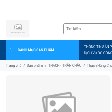
THÔNG TIN SẢN 
DANH MỤC SẢN PHẨM
DỊCH VỤ DO CÔN
CẤP
Trang chủ
/
Sản phẩm
/
THẠCH - TRÂN CHÂU
/
Thạch Hùng Ch