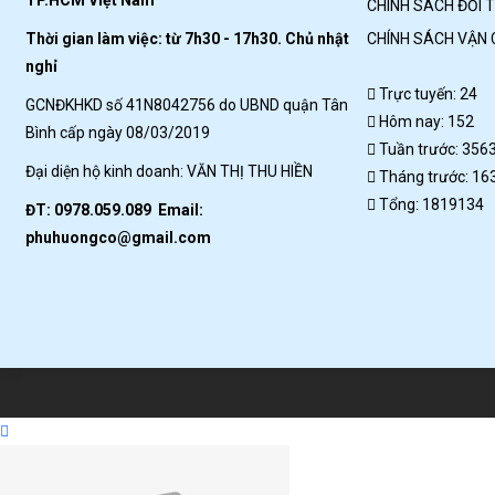
TP.HCM Việt Nam
CHÍNH SÁCH ĐỔI 
Thời gian làm việc: từ 7h30 - 17h30. Chủ nhật
CHÍNH SÁCH VẬN
nghỉ
Trực tuyến: 24
GCNĐKHKD số 41N8042756 do UBND quận Tân
Hôm nay: 152
Bình cấp ngày 08/03/2019
Tuần trước: 356
Đại diện hộ kinh doanh: VĂN THỊ THU HIỀN
Tháng trước: 16
Tổng: 1819134
ĐT: 0978.059.089 Email:
phuhuongco@gmail.com