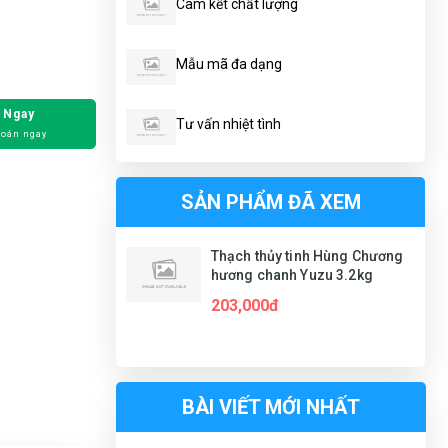
Cam kết chất lượng
Mẫu mã đa dạng
 Ngay
Tư vấn nhiệt tình
toán ngay
SẢN PHẨM ĐÃ XEM
Thạch thủy tinh Hùng Chương
hương chanh Yuzu 3.2kg
203,000đ
BÀI VIẾT MỚI NHẤT