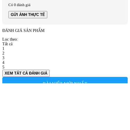
Có 0 đánh giá
GỬI ẢNH THỰC TẾ
ĐÁNH GIÁ SẢN PHẨM
Lọc theo:
Tất cả
1
2
3
4
5
XEM TẤT CẢ ĐÁNH GIÁ
BÀI VIẾT MỚI NHẤT