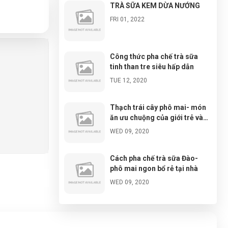
TRÀ SỮA KEM DỪA NƯỚNG
FRI 01, 2022
Công thức pha chế trà sữa
tinh than tre siêu hấp dẫn
TUE 12, 2020
Thạch trái cây phô mai- món
ăn ưu chuộng của giới trẻ và
cách chế biến cực đơn giản
WED 09, 2020
Cách pha chế trà sữa Đào-
phô mai ngon bổ rẻ tại nhà
WED 09, 2020
Đá tuyết ngũ sắc- cách làm và
chuẩn bị nguyên liệu đơn giản