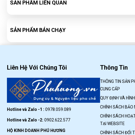
SẢN PHẨM LIÊN QUAN
SẢN PHẨM BÁN CHẠY
Liên Hệ Với Chúng Tôi
Thông Tin
THÔNG TIN SẢN P
CUNG CẤP
QUY ĐỊNH VÀ HÌN
CHÍNH SÁCH BẢO
Hotline và Zalo -1 :
0978.059.089
CHÍNH SÁCH HOẠT
Hotline và Zalo -2:
0902.622.577
TẠI WEBSITE
HỘ KINH DOANH PHÚ HƯƠNG
CHÍNH SÁCH ĐỔI 