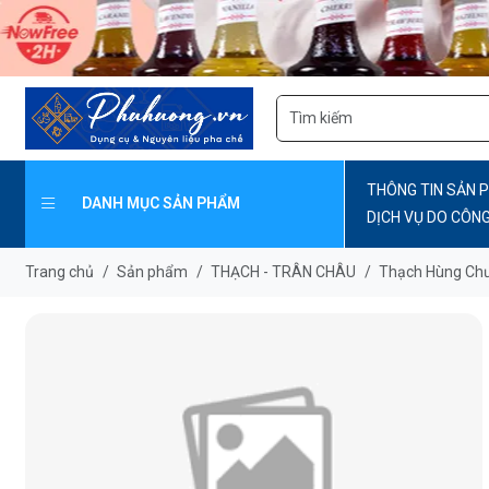
THÔNG TIN SẢN 
DANH MỤC SẢN PHẨM
DỊCH VỤ DO CÔN
CẤP
Trang chủ
/
Sản phẩm
/
THẠCH - TRÂN CHÂU
/
Thạch Hùng Ch