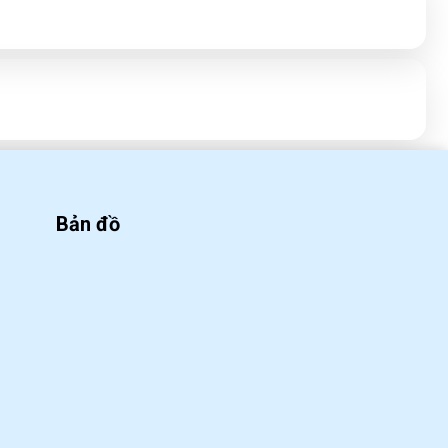
tại nhà
WED 09, 2020
Công thức pha chế Soda ổi
cực ngon
WED 09, 2020
Bản đồ