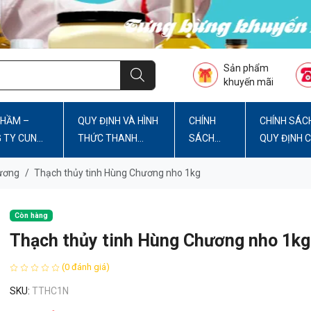
Sản phẩm
khuyến mãi
PHẦM –
QUY ĐỊNH VÀ HÌNH
CHÍNH
CHÍNH SÁC
G TY CUNG
THỨC THANH
SÁCH
QUY ĐỊNH 
TOÁN
BẢO MẬT
WEBSITE
ương
/
Thạch thủy tinh Hùng Chương nho 1kg
Còn hàng
Thạch thủy tinh Hùng Chương nho 1kg
(0 đánh giá)
SKU:
TTHC1N