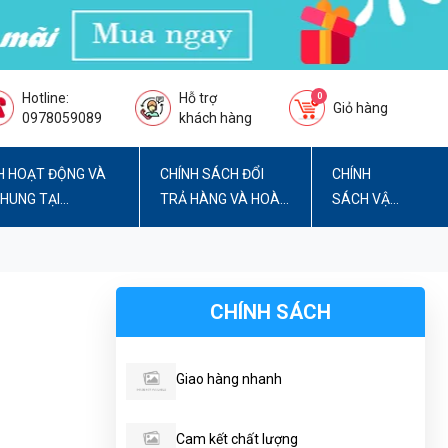
Hotline:
Hỗ trợ
0
Giỏ hàng
0978059089
khách hàng
H HOẠT ĐỘNG VÀ
CHÍNH SÁCH ĐỔI
CHÍNH
CHUNG TẠI
TRẢ HÀNG VÀ HOÀN
SÁCH VẬN
TIỀN
CHUYỂN
CHÍNH SÁCH
Giao hàng nhanh
Cam kết chất lượng