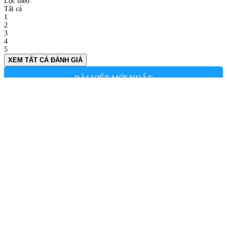
Lọc theo:
Tất cả
1
2
3
4
5
XEM TẤT CẢ ĐÁNH GIÁ
BÀI VIẾT MỚI NHẤT
TRÀ SỮA KEM DỪA NƯỚNG
Fri 01, 2022