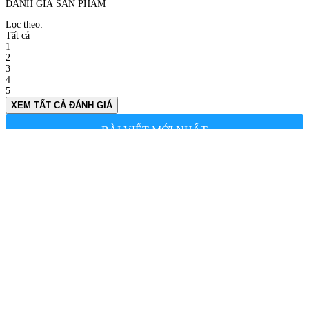
ĐÁNH GIÁ SẢN PHẨM
Lọc theo:
Tất cả
1
2
3
4
5
XEM TẤT CẢ ĐÁNH GIÁ
BÀI VIẾT MỚI NHẤT
TRÀ SỮA KEM DỪA NƯỚNG