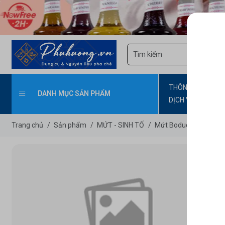
THÔNG TIN SẢN 
DANH MỤC SẢN PHẨM
DỊCH VỤ DO CÔN
CẤP
Trang chủ
/
Sản phẩm
/
MỨT - SINH TỐ
/
Mứt Boduo hoa hồng 