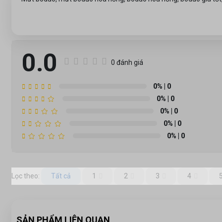
0.0
0 đánh giá
0%
| 0
0%
| 0
0%
| 0
0%
| 0
0%
| 0
Lọc theo:
Tất cả
1
2
3
4
SẢN PHẨM LIÊN QUAN