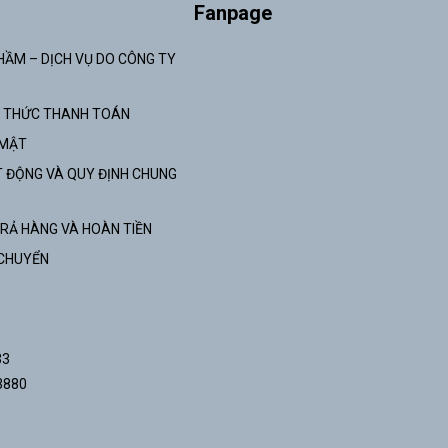
Fanpage
HẦM – DỊCH VỤ DO CÔNG TY
H THỨC THANH TOÁN
 MẬT
 ĐỘNG VÀ QUY ĐỊNH CHUNG
TRẢ HÀNG VÀ HOÀN TIỀN
 CHUYỂN
33
3880