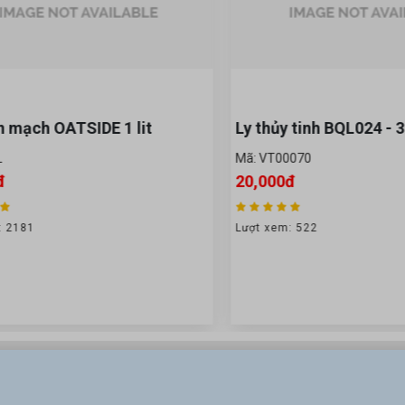
ạch OATSIDE 1 lit
Ly thủy tinh BQL024 - 32
Mã: VT00070
20,000đ
181
Lượt xem: 522