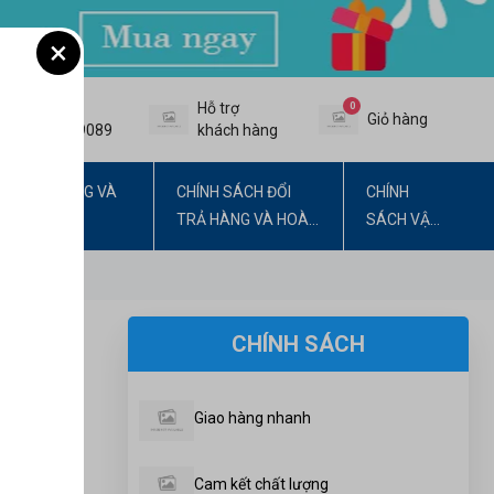
×
Hotline:
Hỗ trợ
0
Giỏ hàng
0978059089
khách hàng
H HOẠT ĐỘNG VÀ
CHÍNH SÁCH ĐỔI
CHÍNH
CHUNG TẠI
TRẢ HÀNG VÀ HOÀN
SÁCH VẬN
TIỀN
CHUYỂN
CHÍNH SÁCH
Giao hàng nhanh
Cam kết chất lượng