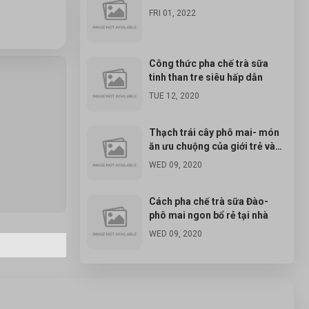
FRI 01, 2022
Công thức pha chế trà sữa
tinh than tre siêu hấp dẫn
TUE 12, 2020
Thạch trái cây phô mai- món
ăn ưu chuộng của giới trẻ và
cách chế biến cực đơn giản
WED 09, 2020
Cách pha chế trà sữa Đào-
phô mai ngon bổ rẻ tại nhà
WED 09, 2020
Đá tuyết ngũ sắc- cách làm và
chuẩn bị nguyên liệu đơn giản
tại nhà
WED 09, 2020