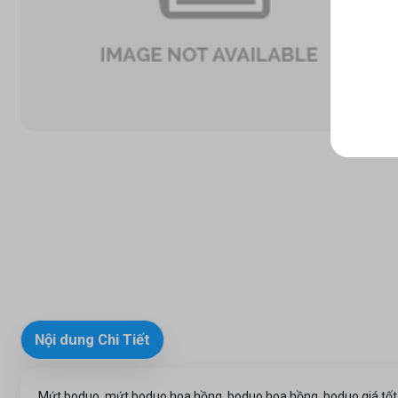
Nội dung Chi Tiết
Mứt boduo, mứt boduo hoa hồng, boduo hoa hồng, boduo giá tốt