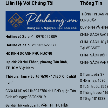
Liên Hệ Với Chúng Tôi
Thông Tin
THÔNG TIN SẢN P
CUNG CẤP
QUY ĐỊNH VÀ HÌN
CHÍNH SÁCH BẢO
Hotline và Zalo -1 :
0978.059.089
CHÍNH SÁCH HOẠT
Hotline và Zalo -2:
0902.622.577
TẠI WEBSITE
HỘ KINH DOANH PHÚ HƯƠNG
CHÍNH SÁCH ĐỔI 
Địa chỉ: 20 Núi Thành, phường Tân Bình,
CHÍNH SÁCH VẬN
TP.HCM Việt Nam
Trực tuyến: 37
Thời gian làm việc: từ 7h30 - 17h30. Chủ nhật
Hôm nay: 1080
nghỉ
Tuần trước: 356
GCNĐKHKD số 41N8042756 do UBND quận Tân
Tháng trước: 16
Bình cấp ngày 08/03/2019
Tổng: 1818338
Đại diện hộ kinh doanh: VĂN THỊ THU HIỀN