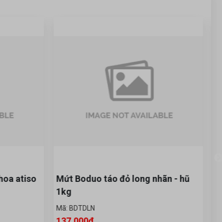
Công thức pha chế Soda ổi
cực ngon
WED 09, 2020
hoa atiso
Mứt Boduo táo đỏ long nhãn - hũ
S
1kg
Mã
1
Mã: BDTDLN
137,000đ