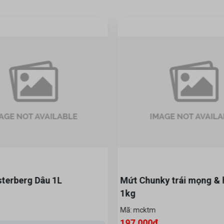
sterberg Dâu 1L
Mứt Chunky trái mọng & 
1kg
Mã: mcktm
197,000đ