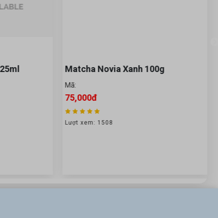
5ml
Matcha Novia Xanh 100g
L
(
Mã:
75,000đ
M
1
Lượt xem: 1508
Lư