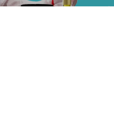
Sản phẩm
khuyến mãi
PHẦM –
QUY ĐỊNH VÀ HÌNH
CHÍNH
CHÍNH SÁC
G TY CUNG
THỨC THANH
SÁCH
QUY ĐỊNH 
TOÁN
BẢO MẬT
WEBSITE
1kg
Còn hàng
Mứt Boduo hoa hồng 1kg
(0 đánh giá)
SKU:
9011