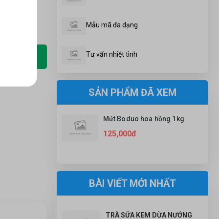
Mẫu mã đa dạng
 Ngay
Tư vấn nhiệt tình
toán ngay
SẢN PHẨM ĐÃ XEM
Mứt Boduo hoa hồng 1kg
125,000đ
BÀI VIẾT MỚI NHẤT
TRÀ SỮA KEM DỪA NƯỚNG