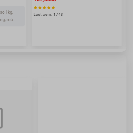
so 1kg,
Lượt xem: 1743
ng, mú...
Lư