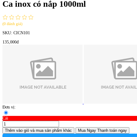
Ca inox có nắp 1000ml
(0 đánh giá)
SKU:
CICN101
135,000đ
Đơn vị:
Cái
Thêm vào giỏ
và mua sản phẩm khác
Mua Ngay
Thanh toán ngay