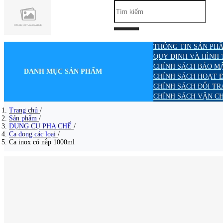
THÔNG TIN SẢN PHẦ
QUY ĐỊNH VÀ HÌNH
CHÍNH SÁCH BẢO M
DANH MỤC SẢN PHẨM
CHÍNH SÁCH HOẠT 
CHÍNH SÁCH ĐỔI TR
CHÍNH SÁCH VẬN C
Trang chủ
/
Sản phẩm
/
DỤNG CỤ PHA CHẾ
/
Ca đong các loại
/
Ca inox có nắp 1000ml