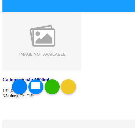
Ca inox có nắp 1000ml
135,000đ
Nội dung Chi Tiết
0.0
0 đánh giá