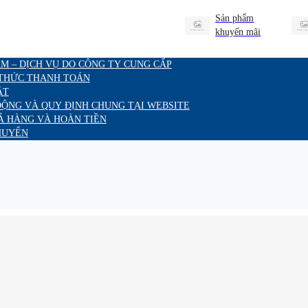
Sản phẩm
khuyến mãi
M – DỊCH VỤ DO CÔNG TY CUNG CẤP
 THỨC THANH TOÁN
ẬT
ĐỘNG VÀ QUY ĐỊNH CHUNG TẠI WEBSITE
Ả HÀNG VÀ HOÀN TIỀN
HUYỂN