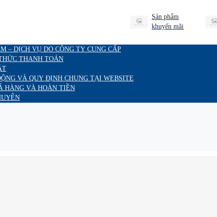
Sản phẩm
khuyến mãi
M – DỊCH VỤ DO CÔNG TY CUNG CẤP
 THỨC THANH TOÁN
ẬT
ĐỘNG VÀ QUY ĐỊNH CHUNG TẠI WEBSITE
Ả HÀNG VÀ HOÀN TIỀN
HUYỂN