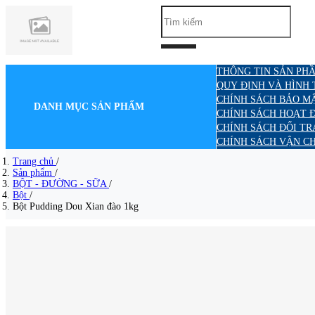
THÔNG TIN SẢN PHẦ
QUY ĐỊNH VÀ HÌNH
CHÍNH SÁCH BẢO M
DANH MỤC SẢN PHẨM
CHÍNH SÁCH HOẠT 
CHÍNH SÁCH ĐỔI TR
CHÍNH SÁCH VẬN C
Trang chủ
/
Sản phẩm
/
BỘT - ĐƯỜNG - SỮA
/
Bột
/
Bột Pudding Dou Xian đào 1kg