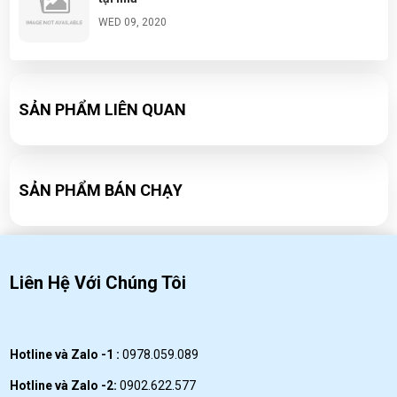
WED 09, 2020
Đá tuyết ngũ sắc- cách làm và chuẩn bị nguyên
liệu đơn giản tại nhà
SẢN PHẨM LIÊN QUAN
WED 09, 2020
Công thức pha chế Soda ổi cực ngon
WED 09, 2020
SẢN PHẨM BÁN CHẠY
Liên Hệ Với Chúng Tôi
Hotline và Zalo -1 :
0978.059.089
Hotline và Zalo -2:
0902.622.577