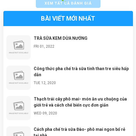
XEM TẤT CẢ ĐÁNH GIÁ
BÀI VIẾT MỚI NHẤT
TRÀ SỮA KEM DỪA NƯỚNG
FRI 01, 2022
Công thức pha chế trà sữa tinh than tre siêu hấp
dẫn
TUE 12, 2020
Thạch trái cây phô mai- món ăn ưu chuộng của
giới trẻ và cách chế biến cực đơn giản
WED 09, 2020
Cách pha chế trà sữa Đào- phô mai ngon bổ rẻ
tại nhà