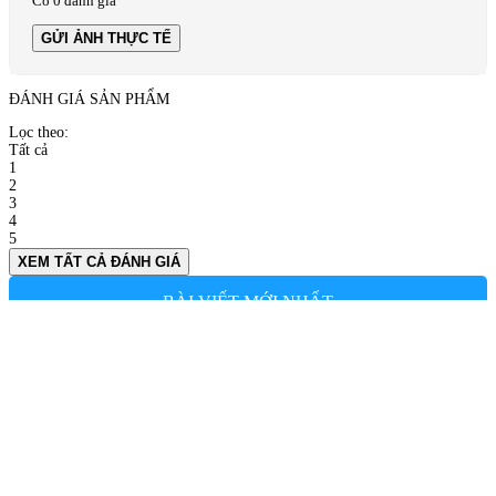
Có 0 đánh giá
GỬI ẢNH THỰC TẾ
ĐÁNH GIÁ SẢN PHẨM
Lọc theo:
Tất cả
1
2
3
4
5
XEM TẤT CẢ ĐÁNH GIÁ
BÀI VIẾT MỚI NHẤT