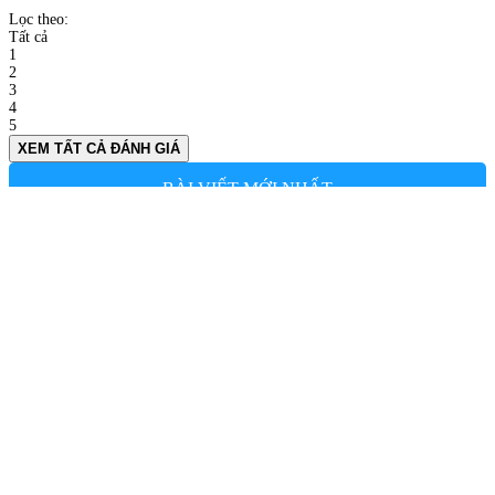
Lọc theo:
Tất cả
1
2
3
4
5
XEM TẤT CẢ ĐÁNH GIÁ
BÀI VIẾT MỚI NHẤT
TRÀ SỮA KEM DỪA NƯỚNG