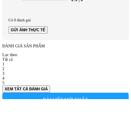
Có 0 đánh giá
GỬI ẢNH THỰC TẾ
ĐÁNH GIÁ SẢN PHẨM
Lọc theo:
Tất cả
1
2
3
4
5
XEM TẤT CẢ ĐÁNH GIÁ
BÀI VIẾT MỚI NHẤT