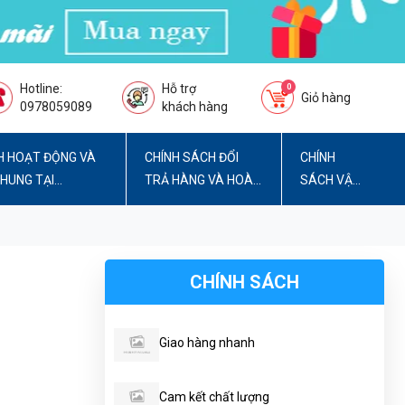
Hotline:
Hỗ trợ
0
Giỏ hàng
0978059089
khách hàng
H HOẠT ĐỘNG VÀ
CHÍNH SÁCH ĐỔI
CHÍNH
CHUNG TẠI
TRẢ HÀNG VÀ HOÀN
SÁCH VẬN
TIỀN
CHUYỂN
CHÍNH SÁCH
Giao hàng nhanh
Cam kết chất lượng