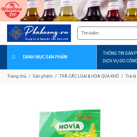
THÔNG TIN SẢN 
DANH MỤC SẢN PHẨM
DỊCH VỤ DO CÔN
CẤP
Trang chủ
/
Sản phẩm
/
TRÀ CÁC LOẠI & HOA QUẢ KHÔ
/
Trà lá