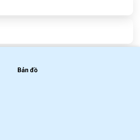
tại nhà
WED 09, 2020
Công thức pha chế Soda ổi
cực ngon
WED 09, 2020
Bản đồ