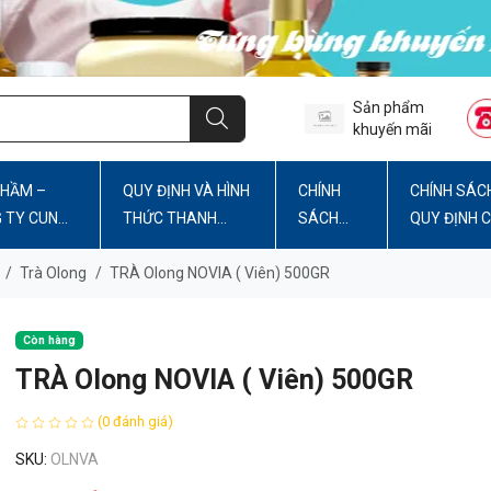
Sản phẩm
khuyến mãi
PHẦM –
QUY ĐỊNH VÀ HÌNH
CHÍNH
CHÍNH SÁC
G TY CUNG
THỨC THANH
SÁCH
QUY ĐỊNH 
TOÁN
BẢO MẬT
WEBSITE
/
Trà Olong
/
TRÀ Olong NOVIA ( Viên) 500GR
Còn hàng
TRÀ Olong NOVIA ( Viên) 500GR
(0 đánh giá)
SKU:
OLNVA