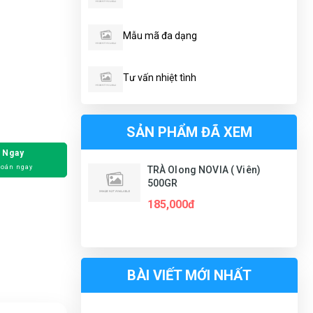
Mẫu mã đa dạng
Tư vấn nhiệt tình
SẢN PHẨM ĐÃ XEM
 Ngay
toán ngay
TRÀ Olong NOVIA ( Viên)
500GR
185,000đ
BÀI VIẾT MỚI NHẤT