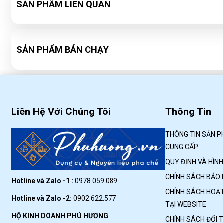
SẢN PHẨM LIÊN QUAN
SẢN PHẨM BÁN CHẠY
Liên Hệ Với Chúng Tôi
Thông Tin
THÔNG TIN SẢN P
CUNG CẤP
QUY ĐỊNH VÀ HÌN
CHÍNH SÁCH BẢO
Hotline và Zalo -1 :
0978.059.089
CHÍNH SÁCH HOẠT
Hotline và Zalo -2:
0902.622.577
TẠI WEBSITE
HỘ KINH DOANH PHÚ HƯƠNG
CHÍNH SÁCH ĐỔI 