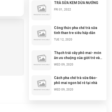
TRÀ SỮA KEM DỪA NƯỚNG
FRI 01, 2022
Công thức pha chế trà sữa
tinh than tre siêu hấp dẫn
TUE 12, 2020
Thạch trái cây phô mai- món
ăn ưu chuộng của giới trẻ và
cách chế biến cực đơn giản
WED 09, 2020
Cách pha chế trà sữa Đào-
phô mai ngon bổ rẻ tại nhà
WED 09, 2020
Đá tuyết ngũ sắc- cách làm và
chuẩn bị nguyên liệu đơn giản