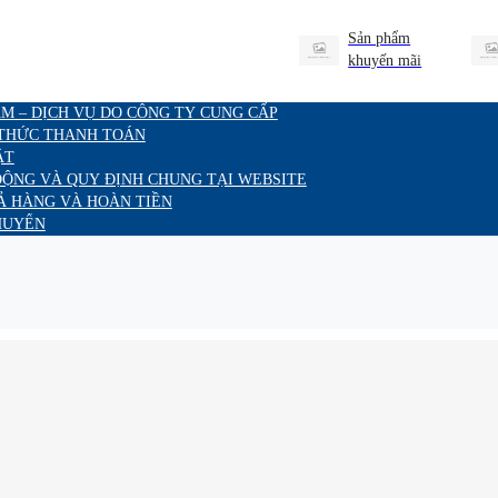
Sản phẩm
khuyến mãi
M – DỊCH VỤ DO CÔNG TY CUNG CẤP
 THỨC THANH TOÁN
ẬT
ĐỘNG VÀ QUY ĐỊNH CHUNG TẠI WEBSITE
Ả HÀNG VÀ HOÀN TIỀN
HUYỂN