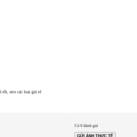
 tốt, siro các loại giá rẻ
Có 0 đánh giá
GỬI ẢNH THỰC TẾ