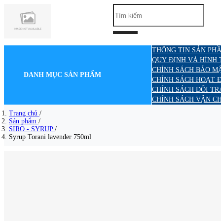
THÔNG TIN SẢN PHẦ
QUY ĐỊNH VÀ HÌNH
CHÍNH SÁCH BẢO M
DANH MỤC SẢN PHẨM
CHÍNH SÁCH HOẠT 
CHÍNH SÁCH ĐỔI TR
CHÍNH SÁCH VẬN C
Trang chủ
/
Sản phẩm
/
SIRO - SYRUP
/
Syrup Torani lavender 750ml