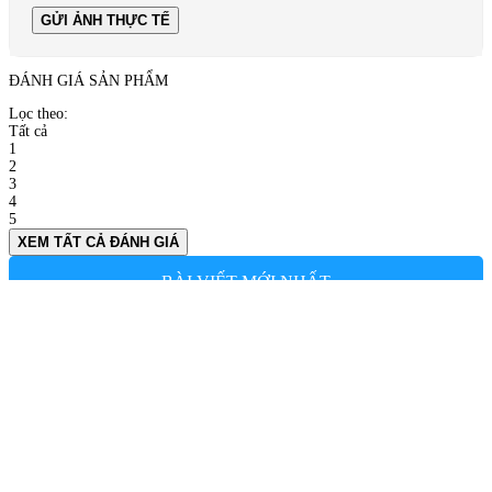
GỬI ẢNH THỰC TẾ
ĐÁNH GIÁ SẢN PHẨM
Lọc theo:
Tất cả
1
2
3
4
5
XEM TẤT CẢ ĐÁNH GIÁ
BÀI VIẾT MỚI NHẤT