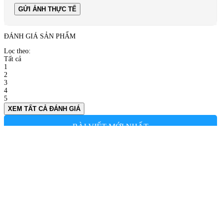
GỬI ẢNH THỰC TẾ
ĐÁNH GIÁ SẢN PHẨM
Lọc theo:
Tất cả
1
2
3
4
5
XEM TẤT CẢ ĐÁNH GIÁ
BÀI VIẾT MỚI NHẤT