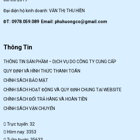
Đại diện hộ kinh doanh: VĂN THỊ THU HIỀN
ĐT: 0978.059.089 Email:
phuhuongco@gmail.com
Thông Tin
THÔNG TIN SẢN PHẦM – DỊCH VỤ DO CÔNG TY CUNG CẤP
QUY ĐỊNH VÀ HÌNH THỨC THANH TOÁN
CHÍNH SÁCH BẢO MẬT
CHÍNH SÁCH HOẠT ĐỘNG VÀ QUY ĐỊNH CHUNG TẠI WEBSITE
CHÍNH SÁCH ĐỔI TRẢ HÀNG VÀ HOÀN TIỀN
CHÍNH SÁCH VẬN CHUYỂN
Trực tuyến: 32
Hôm nay: 3353
Tuần trước: 35633