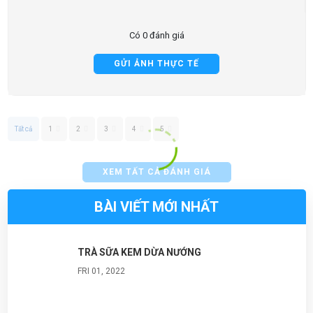
Có 0 đánh giá
GỬI ẢNH THỰC TẾ
Tất cả
1
2
3
4
5
XEM TẤT CẢ ĐÁNH GIÁ
BÀI VIẾT MỚI NHẤT
TRÀ SỮA KEM DỪA NƯỚNG
FRI 01, 2022