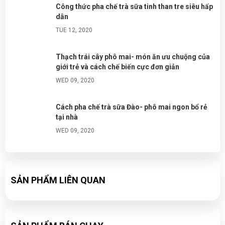
Công thức pha chế trà sữa tinh than tre siêu hấp
dẫn
TUE 12, 2020
Thạch trái cây phô mai- món ăn ưu chuộng của
giới trẻ và cách chế biến cực đơn giản
WED 09, 2020
Cách pha chế trà sữa Đào- phô mai ngon bổ rẻ
tại nhà
WED 09, 2020
Đá tuyết ngũ sắc- cách làm và chuẩn bị nguyên
liệu đơn giản tại nhà
SẢN PHẨM LIÊN QUAN
WED 09, 2020
Công thức pha chế Soda ổi cực ngon
WED 09, 2020