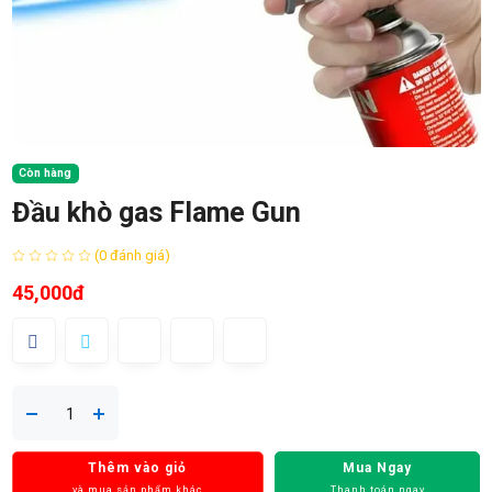
Còn hàng
Đầu khò gas Flame Gun
(0 đánh giá)
45,000đ
Thêm vào giỏ
Mua Ngay
và mua sản phẩm khác
Thanh toán ngay