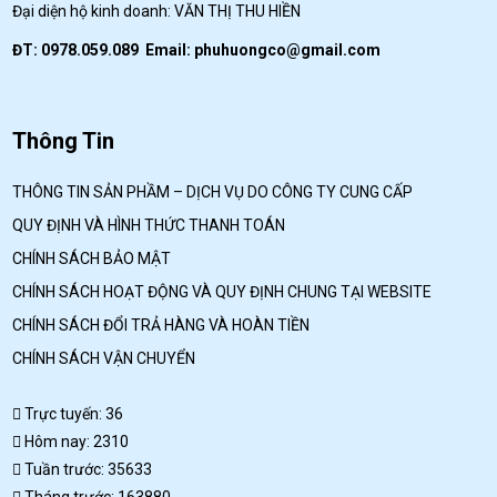
Đại diện hộ kinh doanh: VĂN THỊ THU HIỀN
ĐT: 0978.059.089 Email:
phuhuongco@gmail.com
Thông Tin
THÔNG TIN SẢN PHẦM – DỊCH VỤ DO CÔNG TY CUNG CẤP
QUY ĐỊNH VÀ HÌNH THỨC THANH TOÁN
CHÍNH SÁCH BẢO MẬT
CHÍNH SÁCH HOẠT ĐỘNG VÀ QUY ĐỊNH CHUNG TẠI WEBSITE
CHÍNH SÁCH ĐỔI TRẢ HÀNG VÀ HOÀN TIỀN
CHÍNH SÁCH VẬN CHUYỂN
Trực tuyến: 36
Hôm nay: 2310
Tuần trước: 35633
Tháng trước: 163880