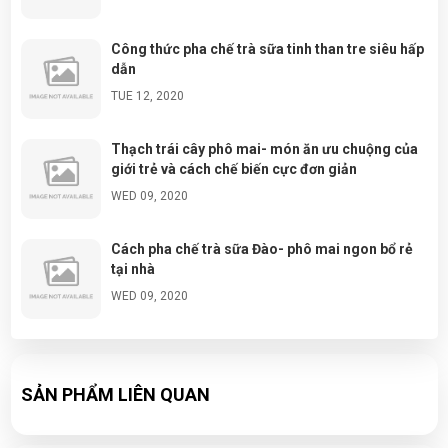
Công thức pha chế trà sữa tinh than tre siêu hấp
dẫn
TUE 12, 2020
Thạch trái cây phô mai- món ăn ưu chuộng của
giới trẻ và cách chế biến cực đơn giản
WED 09, 2020
Cách pha chế trà sữa Đào- phô mai ngon bổ rẻ
tại nhà
WED 09, 2020
Đá tuyết ngũ sắc- cách làm và chuẩn bị nguyên
liệu đơn giản tại nhà
SẢN PHẨM LIÊN QUAN
WED 09, 2020