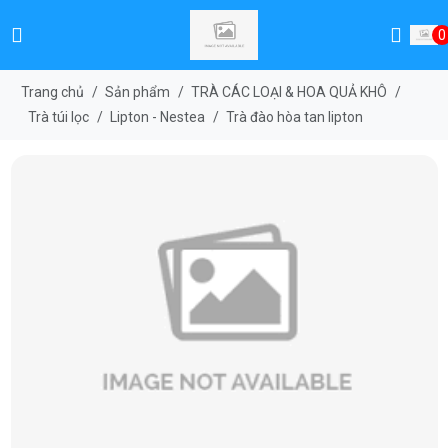
0
Trang chủ
/
Sản phẩm
/
TRÀ CÁC LOẠI & HOA QUẢ KHÔ
/
Trà túi lọc
/
Lipton - Nestea
/
Trà đào hòa tan lipton