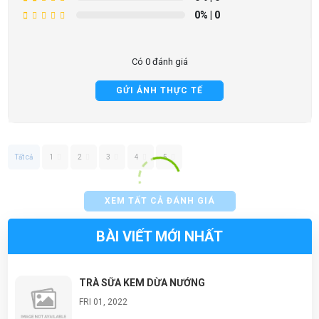
0%
| 0
Có 0 đánh giá
GỬI ẢNH THỰC TẾ
Tất cả
1
2
3
4
5
XEM TẤT CẢ ĐÁNH GIÁ
BÀI VIẾT MỚI NHẤT
TRÀ SỮA KEM DỪA NƯỚNG
FRI 01, 2022