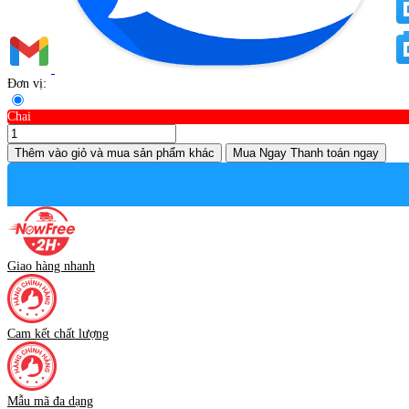
Đơn vị:
Chai
Thêm vào giỏ
và mua sản phẩm khác
Mua Ngay
Thanh toán ngay
Giao hàng nhanh
Cam kết chất lượng
Mẫu mã đa dạng