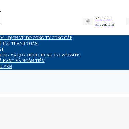
Sản phẩm
khuyến mãi
M – DỊCH VỤ DO CÔNG TY CUNG CẤP
 THỨC THANH TOÁN
ẬT
ĐỘNG VÀ QUY ĐỊNH CHUNG TẠI WEBSITE
Ả HÀNG VÀ HOÀN TIỀN
HUYỂN