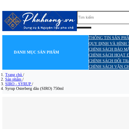
THÔNG TIN SẢN PHẦ
QUY ĐỊNH VÀ HÌNH
CHÍNH SÁCH BẢO M
DANH MỤC SẢN PHẨM
CHÍNH SÁCH HOẠT 
CHÍNH SÁCH ĐỔI TR
CHÍNH SÁCH VẬN C
Trang chủ
/
Sản phẩm
/
SIRO - SYRUP
/
Syrup Osterberg dâu (SIRO) 750ml