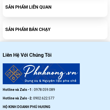
liệu đơn giản tại nhà
SẢN PHẨM LIÊN QUAN
WED 09, 2020
Công thức pha chế Soda ổi cực ngon
WED 09, 2020
SẢN PHẨM BÁN CHẠY
Liên Hệ Với Chúng Tôi
Hotline và Zalo -1 :
0978.059.089
Hotline và Zalo -2:
0902.622.577
HỘ KINH DOANH PHÚ HƯƠNG