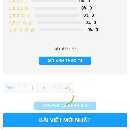
0%
| 0
0%
| 0
0%
| 0
0%
| 0
0%
| 0
Có 0 đánh giá
GỬI ẢNH THỰC TẾ
Tất cả
1
2
3
4
5
XEM TẤT CẢ ĐÁNH GIÁ
BÀI VIẾT MỚI NHẤT