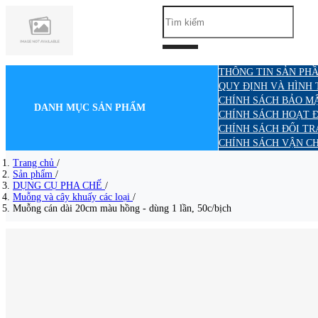
THÔNG TIN SẢN PHẦ
QUY ĐỊNH VÀ HÌNH
CHÍNH SÁCH BẢO M
DANH MỤC SẢN PHẨM
CHÍNH SÁCH HOẠT 
CHÍNH SÁCH ĐỔI TR
CHÍNH SÁCH VẬN C
Trang chủ
/
Sản phẩm
/
DỤNG CỤ PHA CHẾ
/
Muỗng và cây khuấy các loại
/
Muỗng cán dài 20cm màu hồng - dùng 1 lần, 50c/bịch