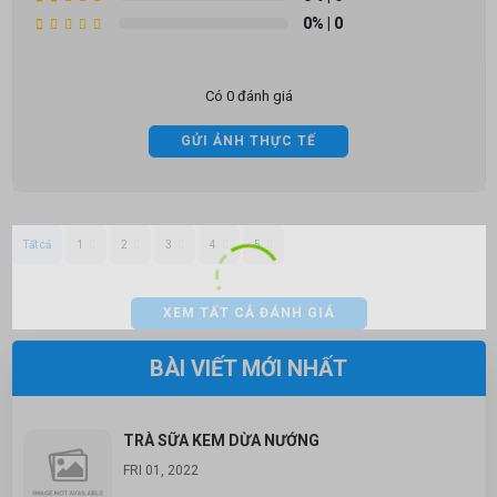
0%
| 0
Có 0 đánh giá
GỬI ẢNH THỰC TẾ
Tất cả
1
2
3
4
5
XEM TẤT CẢ ĐÁNH GIÁ
BÀI VIẾT MỚI NHẤT
TRÀ SỮA KEM DỪA NƯỚNG
FRI 01, 2022