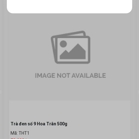
Công thức pha chế Soda ổi cực ngon
WED 09, 2020
Trà đen số 9 Hoa Trân 500g
Mã: THT1