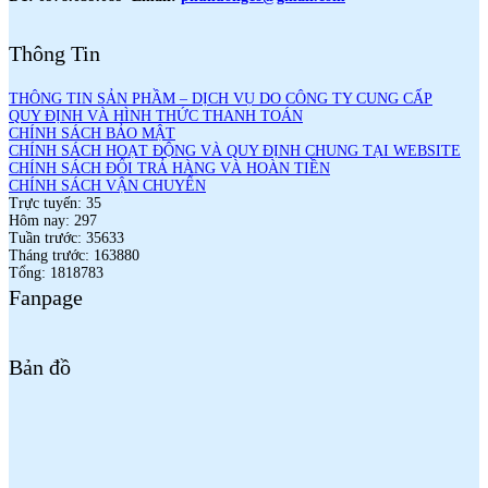
Thông Tin
THÔNG TIN SẢN PHẦM – DỊCH VỤ DO CÔNG TY CUNG CẤP
QUY ĐỊNH VÀ HÌNH THỨC THANH TOÁN
CHÍNH SÁCH BẢO MẬT
CHÍNH SÁCH HOẠT ĐỘNG VÀ QUY ĐỊNH CHUNG TẠI WEBSITE
CHÍNH SÁCH ĐỔI TRẢ HÀNG VÀ HOÀN TIỀN
CHÍNH SÁCH VẬN CHUYỂN
Trực tuyến: 35
Hôm nay: 297
Tuần trước: 35633
Tháng trước: 163880
Tổng: 1818783
Fanpage
Bản đồ