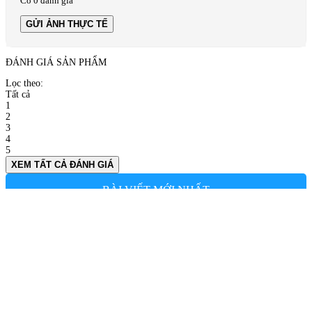
Có 0 đánh giá
GỬI ẢNH THỰC TẾ
ĐÁNH GIÁ SẢN PHẨM
Lọc theo:
Tất cả
1
2
3
4
5
XEM TẤT CẢ ĐÁNH GIÁ
BÀI VIẾT MỚI NHẤT