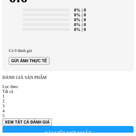
0%
| 0
0%
| 0
0%
| 0
0%
| 0
0%
| 0
Có 0 đánh giá
GỬI ẢNH THỰC TẾ
ĐÁNH GIÁ SẢN PHẨM
Lọc theo:
Tất cả
1
2
3
4
5
XEM TẤT CẢ ĐÁNH GIÁ
BÀI VIẾT MỚI NHẤT