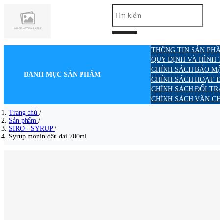
THÔNG TIN SẢN PHẦ
QUY ĐỊNH VÀ HÌNH
CHÍNH SÁCH BẢO M
DANH MỤC SẢN PHẨM
CHÍNH SÁCH HOẠT 
CHÍNH SÁCH ĐỔI TR
CHÍNH SÁCH VẬN C
Trang chủ
/
Sản phẩm
/
SIRO - SYRUP
/
Syrup monin dâu dại 700ml