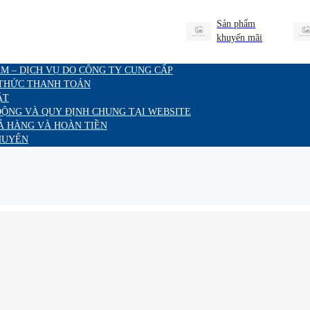
Sản phẩm
khuyến mãi
M – DỊCH VỤ DO CÔNG TY CUNG CẤP
 THỨC THANH TOÁN
ẬT
ĐỘNG VÀ QUY ĐỊNH CHUNG TẠI WEBSITE
Ả HÀNG VÀ HOÀN TIỀN
HUYỂN