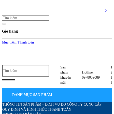
0
Giỏ hàng
Mua thêm
Thanh toán
Sản
H
phẩm
Hotline:
tr
khuyến
0978059089
k
mãi
h
DANH MỤC SẢN PHẨM
THÔNG TIN SẢN PHẦM – DỊCH VỤ DO CÔNG TY CUNG CẤP
QUY ĐỊNH VÀ HÌNH THỨC THANH TOÁN