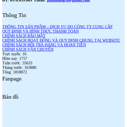
ĐT: 0978.059.089 Email:
phuhuongco@gmail.com
Thông Tin
THÔNG TIN SẢN PHẦM – DỊCH VỤ DO CÔNG TY CUNG CẤP
QUY ĐỊNH VÀ HÌNH THỨC THANH TOÁN
CHÍNH SÁCH BẢO MẬT
CHÍNH SÁCH HOẠT ĐỘNG VÀ QUY ĐỊNH CHUNG TẠI WEBSITE
CHÍNH SÁCH ĐỔI TRẢ HÀNG VÀ HOÀN TIỀN
CHÍNH SÁCH VẬN CHUYỂN
Trực tuyến: 16
Hôm nay: 1757
Tuần trước: 35633
Tháng trước: 163880
Tổng: 1818072
Fanpage
Bản đồ