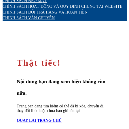
CHÍNH SÁCH BẢO MẬT
CHÍNH SÁCH HOẠT ĐỘNG VÀ QUY ĐỊNH CHUNG TẠI WEBSITE
CHÍNH SÁCH ĐỔI TRẢ HÀNG VÀ HOÀN TIỀN
CHÍNH SÁCH VẬN CHUYỂN
Thật tiếc!
Nội dung bạn đang xem hiện không còn
nữa.
Trang bạn đang tìm kiếm có thể đã bị xóa, chuyển đi,
thay đổi link hoặc chưa bao giờ tồn tại.
QUAY LẠI TRANG CHỦ