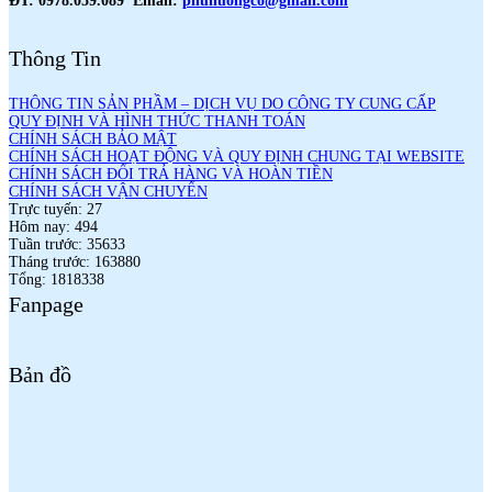
ĐT: 0978.059.089 Email:
phuhuongco@gmail.com
Thông Tin
THÔNG TIN SẢN PHẦM – DỊCH VỤ DO CÔNG TY CUNG CẤP
QUY ĐỊNH VÀ HÌNH THỨC THANH TOÁN
CHÍNH SÁCH BẢO MẬT
CHÍNH SÁCH HOẠT ĐỘNG VÀ QUY ĐỊNH CHUNG TẠI WEBSITE
CHÍNH SÁCH ĐỔI TRẢ HÀNG VÀ HOÀN TIỀN
CHÍNH SÁCH VẬN CHUYỂN
Trực tuyến: 27
Hôm nay: 494
Tuần trước: 35633
Tháng trước: 163880
Tổng: 1818338
Fanpage
Bản đồ