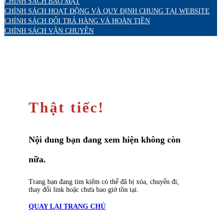
CHÍNH SÁCH BẢO MẬT
CHÍNH SÁCH HOẠT ĐỘNG VÀ QUY ĐỊNH CHUNG TẠI WEBSITE
CHÍNH SÁCH ĐỔI TRẢ HÀNG VÀ HOÀN TIỀN
CHÍNH SÁCH VẬN CHUYỂN
Thật tiếc!
Nội dung bạn đang xem hiện không còn
nữa.
Trang bạn đang tìm kiếm có thể đã bị xóa, chuyển đi,
thay đổi link hoặc chưa bao giờ tồn tại.
QUAY LẠI TRANG CHỦ