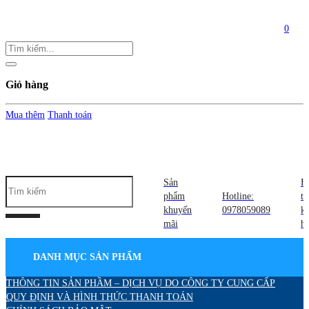
0
Giỏ hàng
Mua thêm
Thanh toán
Sản
H
phẩm
Hotline:
tr
khuyến
0978059089
k
mãi
h
DANH MỤC SẢN PHẨM
THÔNG TIN SẢN PHẦM – DỊCH VỤ DO CÔNG TY CUNG CẤP
QUY ĐỊNH VÀ HÌNH THỨC THANH TOÁN