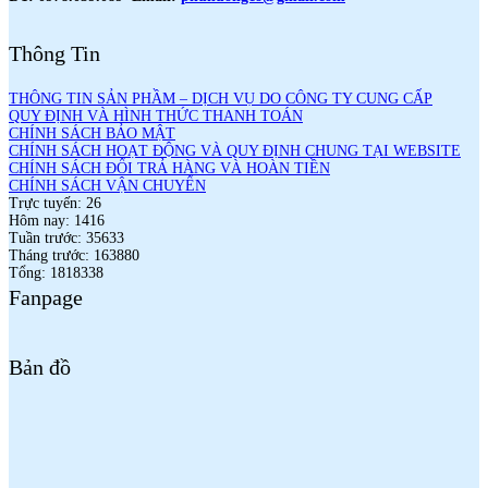
Thông Tin
THÔNG TIN SẢN PHẦM – DỊCH VỤ DO CÔNG TY CUNG CẤP
QUY ĐỊNH VÀ HÌNH THỨC THANH TOÁN
CHÍNH SÁCH BẢO MẬT
CHÍNH SÁCH HOẠT ĐỘNG VÀ QUY ĐỊNH CHUNG TẠI WEBSITE
CHÍNH SÁCH ĐỔI TRẢ HÀNG VÀ HOÀN TIỀN
CHÍNH SÁCH VẬN CHUYỂN
Trực tuyến: 26
Hôm nay: 1416
Tuần trước: 35633
Tháng trước: 163880
Tổng: 1818338
Fanpage
Bản đồ