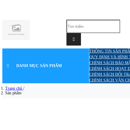
THÔNG TIN SẢN PHẦ
QUY ĐỊNH VÀ HÌNH
CHÍNH SÁCH BẢO M
DANH MỤC SẢN PHẨM
CHÍNH SÁCH HOẠT 
CHÍNH SÁCH ĐỔI TR
CHÍNH SÁCH VẬN C
Trang chủ
/
Sản phẩm