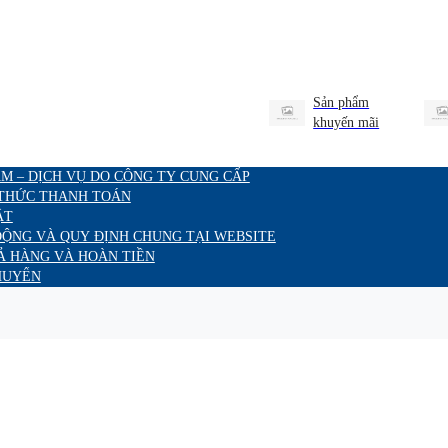
Sản phẩm
khuyến mãi
M – DỊCH VỤ DO CÔNG TY CUNG CẤP
 THỨC THANH TOÁN
ẬT
ĐỘNG VÀ QUY ĐỊNH CHUNG TẠI WEBSITE
Ả HÀNG VÀ HOÀN TIỀN
HUYỂN