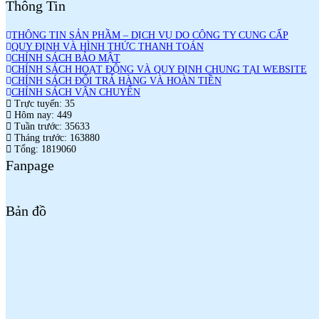
Thông Tin
THÔNG TIN SẢN PHẦM – DỊCH VỤ DO CÔNG TY CUNG CẤP
QUY ĐỊNH VÀ HÌNH THỨC THANH TOÁN
CHÍNH SÁCH BẢO MẬT
CHÍNH SÁCH HOẠT ĐỘNG VÀ QUY ĐỊNH CHUNG TẠI WEBSITE
CHÍNH SÁCH ĐỔI TRẢ HÀNG VÀ HOÀN TIỀN
CHÍNH SÁCH VẬN CHUYỂN
Trực tuyến: 35
Hôm nay: 449
Tuần trước: 35633
Tháng trước: 163880
Tổng: 1819060
Fanpage
Bản đồ