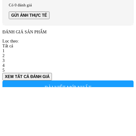
Có 0 đánh giá
GỬI ẢNH THỰC TẾ
ĐÁNH GIÁ SẢN PHẨM
Lọc theo:
Tất cả
1
2
3
4
5
XEM TẤT CẢ ĐÁNH GIÁ
BÀI VIẾT MỚI NHẤT