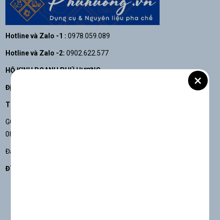
Hotline và Zalo -1 :
0978.059.089
Hotline và Zalo -2:
0902.622.577
HỘ KINH DOANH PHÚ HƯƠNG
×
Địa chỉ: 20 Núi Thành, phường Tân Bình, TP.HCM Việt Nam
Thời gian làm việc: từ 7h30 - 17h30. Chủ nhật nghỉ
GCNĐKHKD số 41N8042756 do UBND quận Tân Bình cấp ngày
08/03/2019
Đại diện hộ kinh doanh: VĂN THỊ THU HIỀN
ĐT: 0978.059.089 Email:
phuhuongco@gmail.com