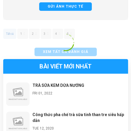
GỬI ẢNH THỰC TẾ
Tất cả
1
2
3
4
5
XEM TẤT CẢ ĐÁNH GIÁ
BÀI VIẾT MỚI NHẤT
TRÀ SỮA KEM DỪA NƯỚNG
FRI 01, 2022
Công thức pha chế trà sữa tinh than tre siêu hấp
dẫn
TUE 12, 2020