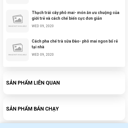
Thạch trái cây phô mai- món ăn ưu chuộng của
giới trẻ và cách chế biến cực đơn giản
WED 09, 2020
Cách pha chế trà sữa Đào- phô mai ngon bổ rẻ
tại nhà
WED 09, 2020
Đá tuyết ngũ sắc- cách làm và chuẩn bị nguyên
liệu đơn giản tại nhà
SẢN PHẨM LIÊN QUAN
WED 09, 2020
Công thức pha chế Soda ổi cực ngon
WED 09, 2020
SẢN PHẨM BÁN CHẠY