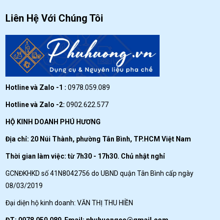
Liên Hệ Với Chúng Tôi
Hotline và Zalo -1 :
0978.059.089
Hotline và Zalo -2:
0902.622.577
HỘ KINH DOANH PHÚ HƯƠNG
Địa chỉ: 20 Núi Thành, phường Tân Bình, TP.HCM Việt Nam
Thời gian làm việc: từ 7h30 - 17h30. Chủ nhật nghỉ
GCNĐKHKD số 41N8042756 do UBND quận Tân Bình cấp ngày
08/03/2019
Đại diện hộ kinh doanh: VĂN THỊ THU HIỀN
ĐT: 0978.059.089 Email:
phuhuongco@gmail.com